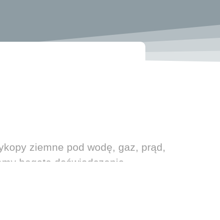
(wykopy ziemne pod wodę, gaz, prąd,
damy bogate doświadczenie,
iercenie otworów ziemnych,