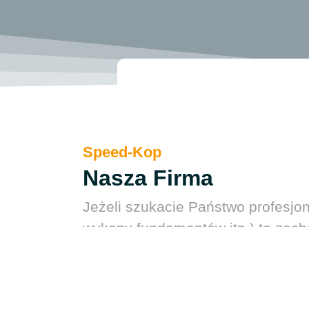
Speed-Kop
Nasza Firma
Jeżeli szukacie Państwo profesjon
wykopy fundamentów itp.) to zach
działamy terminowo i stawiamy na 
Dodatkowo oferujemy takie usługi
wyburzenia oraz transport.