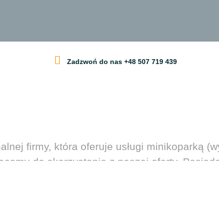
Zadzwoń do nas +48 507 719 439
alnej firmy, która oferuje usługi minikoparką 
ęcamy do skorzystania z naszej oferty. Posia
ciągły rozwój naszej firmy.
 jak wykonanie drenażu, utwardzenie terenu, w